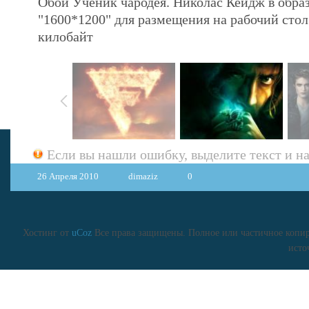
Обои Ученик чародея. Николас Кейдж в обра
"1600*1200" для размещения на рабочий сто
килобайт
Если вы нашли ошибку, выделите текст и 
26 Апреля 2010
dimaziz
0
Хостинг от
uCoz
Все права защищены. Полное или частичное копиро
исто