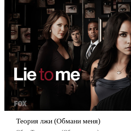
Теория лжи (Обмани меня)