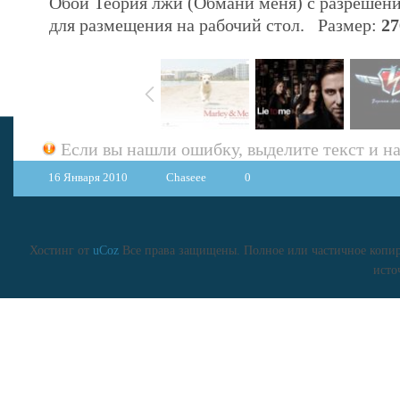
Обои Теория лжи (Обмани меня) с разрешен
для размещения на рабочий стол. Размер:
27
Если вы нашли ошибку, выделите текст и 
16 Января 2010
Chaseee
0
Хостинг от
uCoz
Все права защищены. Полное или частичное копиро
исто