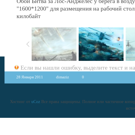
Обои Битва за Лос-Анджелес у берега в возд
"1600*1200" для размещения на рабочий сто
килобайт
Если вы нашли ошибку, выделите текст и 
28 Января 2011
dimaziz
0
Хостинг от
uCoz
Все права защищены. Полное или частичное копиро
исто