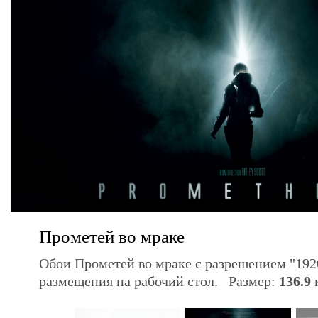
Прометей во мраке
Обои Прометей во мраке с разрешением "192
размещения на рабочий стол. Размер:
136.9