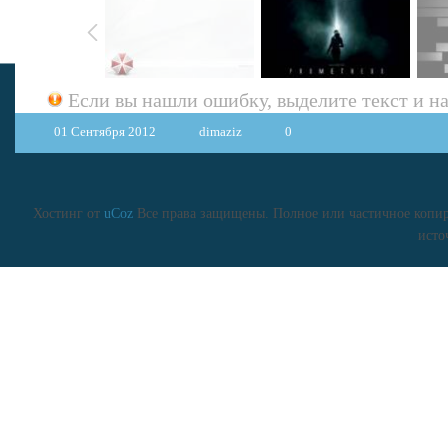
Если вы нашли ошибку, выделите текст и 
01 Сентября 2012
dimaziz
0
Хостинг от
uCoz
Все права защищены. Полное или частичное копиро
исто