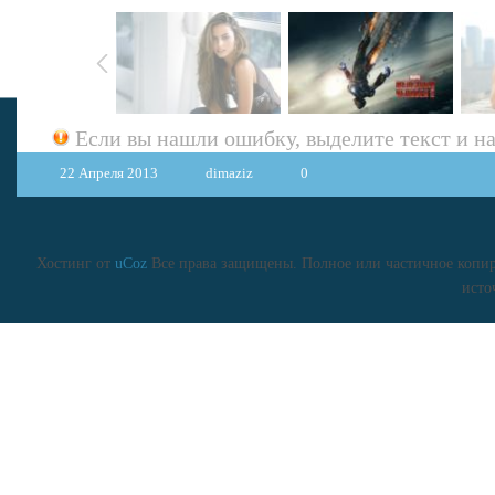
Если вы нашли ошибку, выделите текст и 
22 Апреля 2013
dimaziz
0
Хостинг от
uCoz
Все права защищены. Полное или частичное копиро
исто