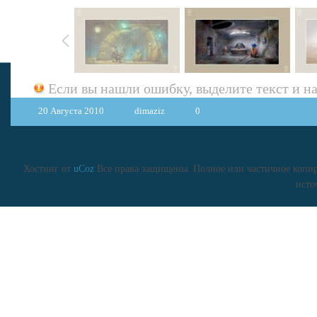
Если вы нашли ошибку, выделите текст и 
20 Августа 2010
dimaziz
0
Хостинг от
uCoz
Все права защищены. Полное или частичное копиро
исто