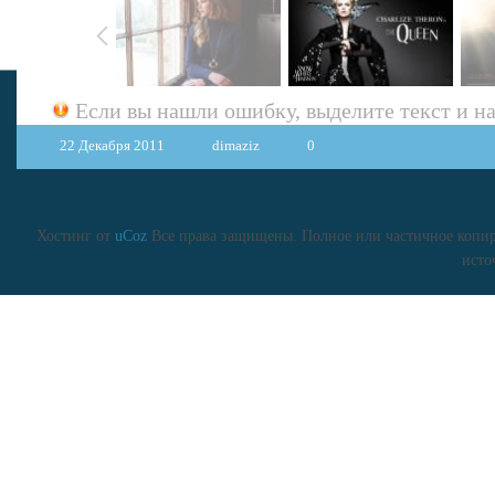
Если вы нашли ошибку, выделите текст и 
22 Декабря 2011
dimaziz
0
Хостинг от
uCoz
Все права защищены. Полное или частичное копиро
исто