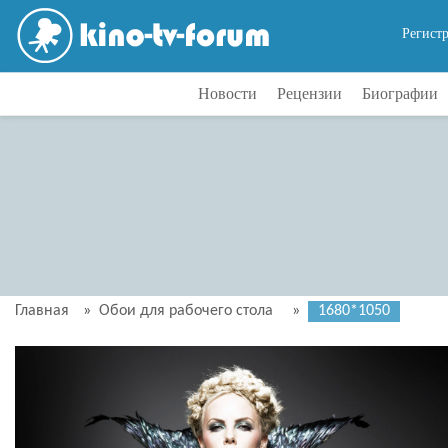
Регист
Новости
Рецензии
Биографии
Главная
»
Обои для рабочего стола
»
1680*1050