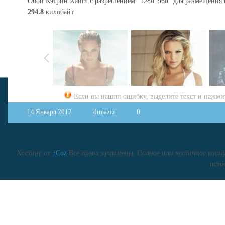
Обои Кэтрин Хайгл с разрешением "1280*960" для размещения 
294.8
килобайт
Если вы нашли ошибку, выделите текст и нажм
14 Января 2012
dimaziz
0
Хостинг от
uCoz
Все права защищены. Полное или частичное копиро
исто