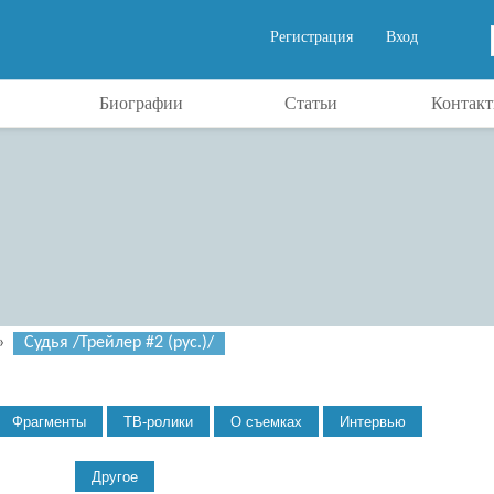
Регистрация
Вход
Биографии
Статьи
Контак
»
Судья /Трейлер #2 (рус.)/