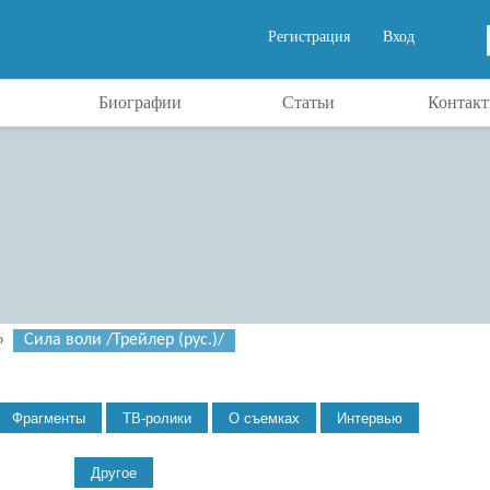
Регистрация
Вход
Биографии
Статьи
Контак
»
Сила воли /Трейлер (рус.)/