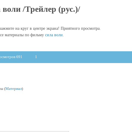
 воли /Трейлер (рус.)/
ажмите на круг в центре экрана! Приятного просмотра.
се материалы по фильму
сила воли
.
осмотров 691
1
ы (
Материал
)