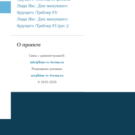
Люди Икс: Дни минувшего
будущего /Трейлер #3/
Люди Икс: Дни минувшего
будущего /Трейлер #3 (рус.)/
О проекте
Связь с администрацией:
info@kino-tv-forum.ru
Размещение рекламы:
seo@kino-tv-forum.ru
© 2010-2026