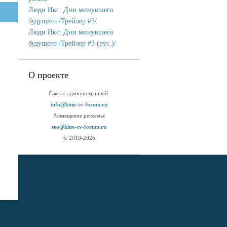
Люди Икс: Дни минувшего
будущего /Трейлер #3/
Люди Икс: Дни минувшего
будущего /Трейлер #3 (рус.)/
О проекте
Связь с администрацией:
info@kino-tv-forum.ru
Размещение рекламы:
seo@kino-tv-forum.ru
© 2010-2026