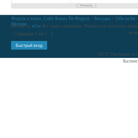
Форум о кино. Сайт Кино-Тв-Форум
»
Беседка
»
Обо всём
Москве
Хостинг от
uCoz
Все права защищены. Полное или частичное копиро
исто
Страница
1
из
1
1
ТЕСТ
This feature is 
Хостинг