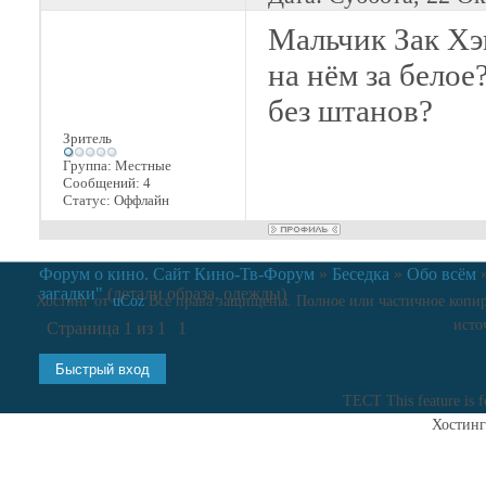
Мальчик Зак Хэ
на нём за белое
без штанов?
Зритель
Группа: Местные
Сообщений:
4
Статус:
Оффлайн
Форум о кино. Сайт Кино-Тв-Форум
»
Беседка
»
Обо всём
загадки"
(детали образа, одежды)
Хостинг от
uCoz
Все права защищены. Полное или частичное копиро
исто
Страница
1
из
1
1
ТЕСТ
This feature is 
Хостинг