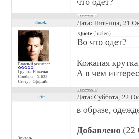
что одет?
Дата: Пятница, 21 О
dimaziz
Quote
(
lucien
)
Во что одет?
Кожаная крутка
Главный режиссёр
А в чем интерес
Группа: Новички
Сообщений:
632
Статус:
Оффлайн
Дата: Суббота, 22 Ок
lucien
в образе, одежд
Добавлено
(22 
Зритель