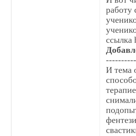
работу 
ученико
ученико
ссылка 
Добавл
---------
И тема 
способо
терапие
снимали
подопыт
фентези
свастик