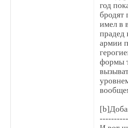
год пок
бродят 
имел в 
прадед 
армии п
герогие
формы т
вызыват
уровнем
вообщем
[b]Доба
---------
И вот ч