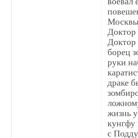
воевал 
повеше
Москвы 
Доктор 
Доктор 
борец з
руки на
каратис
драке б
зомбиро
ложному
жизнь у
кунгфу 
с Подду