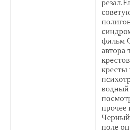
резал.Е
совету
полигон
синдром
фильм С
автора 
крестов
кресты 
психотр
водный
посмотр
прочее
Черный
поле он