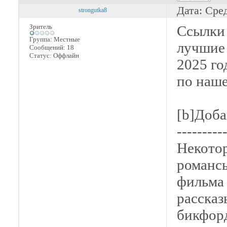
Дата: Сре
strongutka8
Зритель
Ссылки 
Группа: Местные
лучшие 
Сообщений:
18
Статус:
Оффлайн
2025 го
по наше
[b]Доба
---------
Некотор
романсы
фильма 
рассказ
бикфорд