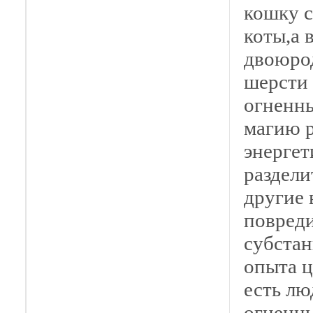
кошку с
коты,а 
двоюрод
шерсти 
огненны
магию р
энергет
раздели
другие 
повреди
субстан
опыта ц
есть лю
огненны