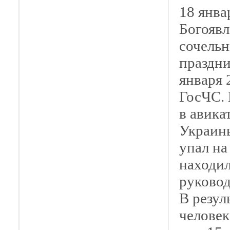
18 янва
Богоявл
сочельн
праздни
января 
ГосЧС. 
в авика
Украины
упал на
находил
руковод
В резул
человек