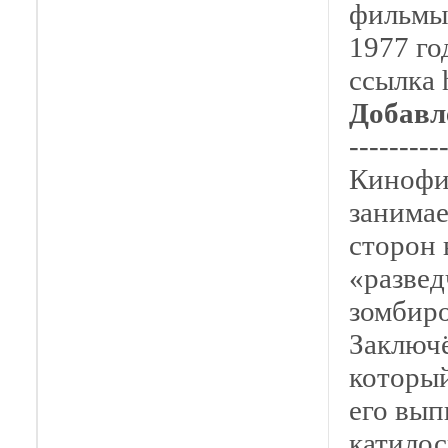
фильмы 
1977 го
ссылка h
Добавл
---------
Кинофи
занима
сторон 
«развед
зомбиро
Заключё
который
его вып
катилос