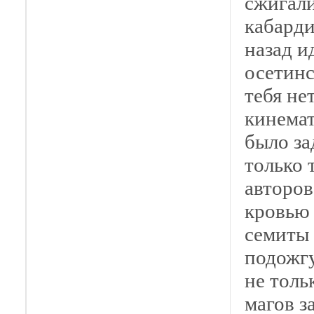
сжигали
кабарди
назад и
осетинс
тебя не
кинемат
было за
только 
авторов
кровью 
семиты 
подожгу
не толь
магов з