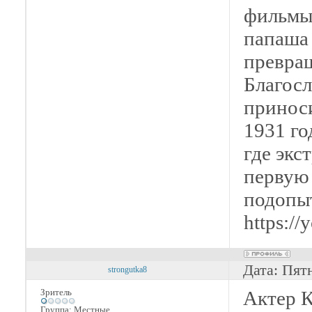
фильмы 
папаша 
превращ
Благосл
приноси
1931 го
где экс
первую
подопыт
https:/
Дата: Пят
strongutka8
Зритель
Актер К
Группа: Местные