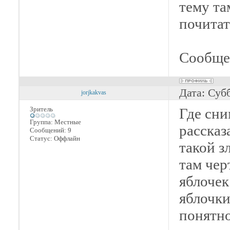
тему та
почитат
Сообще
Дата: Суб
jorjkakvas
Зритель
Где сни
Группа: Местные
рассказ
Сообщений:
9
Статус:
Оффлайн
такой з
там чер
яблочек
яблочки
понятно