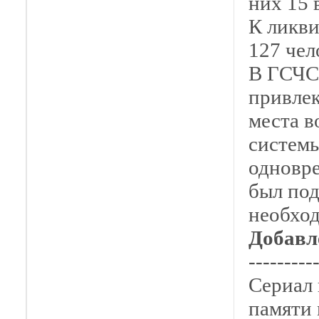
них 15 
К ликв
127 чел
В ГСЧС 
привлек
места в
системы
одновре
был под
необход
Добавл
---------
Сериал 
памяти 