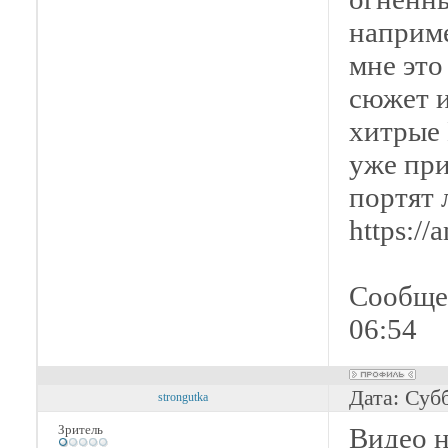
наприме
мне это
сюжет и
хитрые 
уже при
портят 
https:/
Сообще
06:54
Дата: Суб
strongutka
Зритель
Видео н