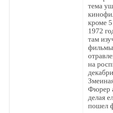
тема уш
кинофил
кроме 5
1972 го
там изу
фильмы 
отравле
на росп
декабри
Змеиная
Фюрер а
делая е
пошел ф