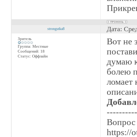
Прикре
Дата: Сре
strongutka8
Зритель
Вот не 
Группа: Местные
постави
Сообщений:
18
Статус:
Оффлайн
думаю к
болею п
ломает 
описани
Добавл
---------
Вопрос 
https://