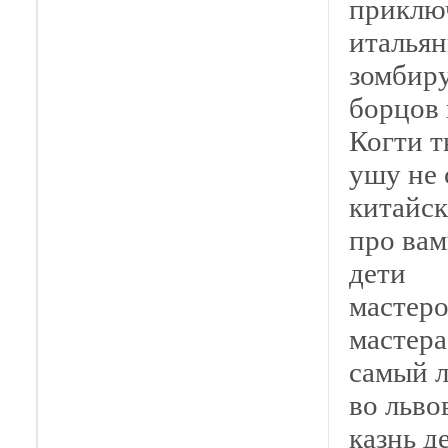
приклю
итальян
зомбиру
борцов 
Когти 
ушу не 
китайс
про вам
дети
мастеро
мастера
самый л
во льво
казнь д