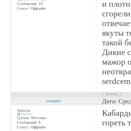
и плотн
Сообщений:
18
Статус:
Оффлайн
сгорели
отвечае
якуты т
такой 
Дикие с
мажор о
неотврат
serdcem
Дата: Сре
strongutka
Зритель
Кабарди
Группа: Местные
гореть 
Сообщений:
8
Статус:
Оффлайн