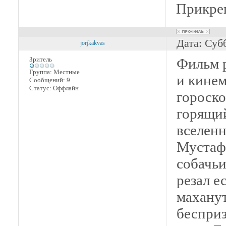
Прикре
Дата: Суб
jorjkakvas
Зритель
Фильм р
Группа: Местные
и кинем
Сообщений:
9
Статус:
Оффлайн
гороско
горящий
вселен
Мустафы
собачьи
резал е
маханут
бесприз