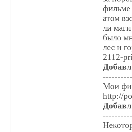
фильме 
атом вз
ли маги
было мн
лес и г
2112-pr
Добавл
---------
Мои фил
http://p
Добавл
---------
Некотор