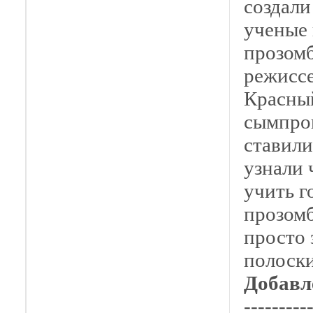
создали
ученые 
прозомб
режиссе
Красный
сымпро
ставили
узнали 
учить г
прозомб
просто 
полоски
Добавл
---------