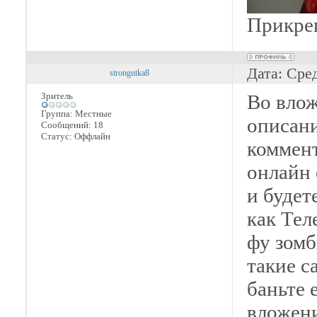
Прикре
Дата: Сре
strongutka8
Зритель
Во влож
Группа: Местные
описани
Сообщений:
18
Статус:
Оффлайн
коммент
онлайн 
и будет
как Тел
фу зомб
такие с
баньте 
вложени