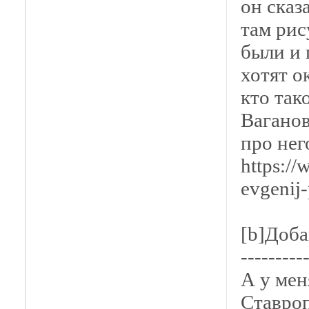
он сказ
там рис
были и 
хотят о
кто так
Ваганов
про нег
https:/
evgenij-
[b]Доба
---------
А у мен
Ставроп