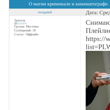
О магии криминале и кинематографе.
Дата: Сре
strongutka8
Зритель
Снимаю 
Группа: Местные
Плейлис
Сообщений:
18
Статус:
Оффлайн
https:/
list=P