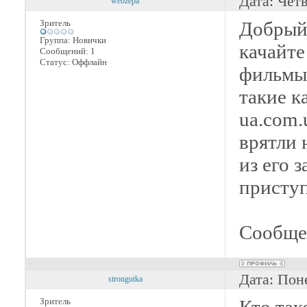
Дата: Чет
webzepa
Зритель
Добрый 
Группа: Новички
качайте
Сообщений:
1
Статус:
Оффлайн
фильмы 
такие к
ua.com.
врятли 
из его 
приступ
Сообще
Дата: Пон
strongutka
Зритель