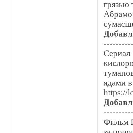
грязью 
Абрамов
сумасше
Добавл
---------
Сериал 
кислоро
туманов
ядами в
https://
Добавл
---------
Фильм 
за поро