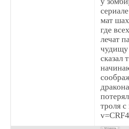
у зомби
сериале
мат шах
где все
лечат п
чудищу
сказал 
начина
соображ
дракон
потерял
троля с
v=CRF