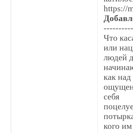
https:/
Добавл
---------
Что кас
или нац
людей 
начинаю
как над
ощущени
себя
поцелуе
потырк
кого им