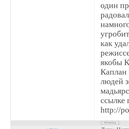
один пр
радовал
намного
угробит
как уда
режиссе
якобы К
Каплан 
людей з
мадьярс
ссылке 
http://p