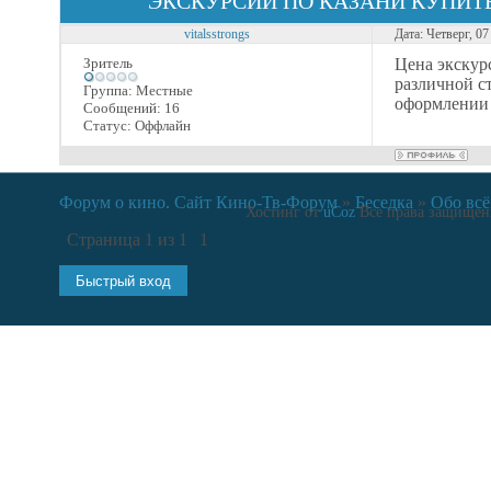
ЭКСКУРСИИ ПО КАЗАНИ КУПИ
vitalsstrongs
Дата: Четверг, 0
Зритель
Цена экскурс
различной с
Группа: Местные
оформлении 
Сообщений:
16
Статус:
Оффлайн
Форум о кино. Сайт Кино-Тв-Форум
»
Беседка
»
Обо вс
Хостинг от
uCoz
Все права защищены
Страница
1
из
1
1