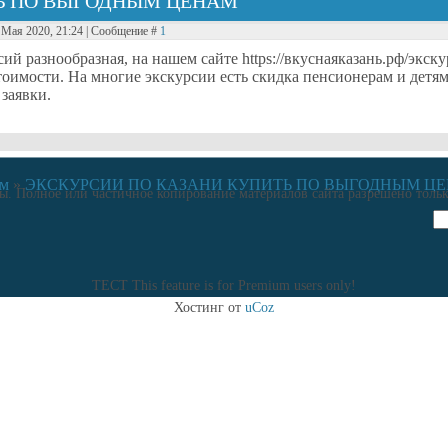
ТЬ ПО ВЫГОДНЫМ ЦЕНАМ
7 Мая 2020, 21:24 | Сообщение #
1
ий разнообразная, на нашем сайте https://вкуснаяказань.рф/экс
тоимости. На многие экскурсии есть скидка пенсионерам и детям
заявки.
ём
»
ЭКСКУРСИИ ПО КАЗАНИ КУПИТЬ ПО ВЫГОДНЫМ Ц
. Полное или частичное копирование материалов сайта разрешено тольк
ТЕСТ
This feature is for Premium users only!
Хостинг от
uCoz