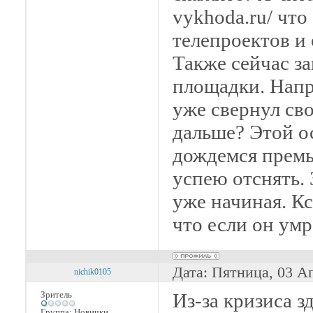
vykhoda.ru/ что
телепроектов и 
Также сейчас з
площадки. Напр
уже свернул св
дальше? Этой о
дождемся премь
успею отснять. 
уже начиная. Кс
что если он умр
Дата: Пятница, 03 А
nichik0105
Зритель
Из-за кризиса 
Группа: Новички