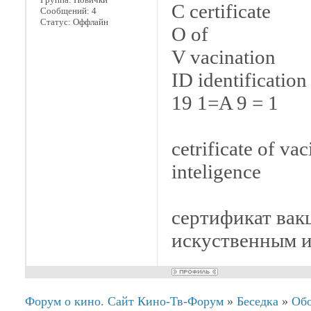
C certificate
Сообщений:
4
Статус:
Оффлайн
O of
V vacination
ID identification
19 1=A 9 = 1
cetrificate of vac
inteligence
сертификат ва
искуственным 
Форум о кино. Сайт Кино-Тв-Форум
»
Беседка
»
Обо