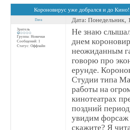
Короновирус уже добрался и до Кино!
Дата: Понедельник, 
Dava
Зритель
Не знаю слышал
Группа: Новички
днем короновир
Сообщений:
1
Статус:
Оффлайн
неожиданным га
говорю про эко
ерунде. Коронов
Студии типа Ма
работы на огро
кинотеатрах пр
поздний период
увидим форсаж 9
скажите? Я читал