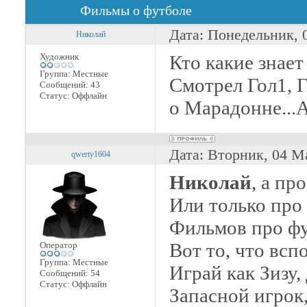
Фильмы о футболе
Дата: Понедельник, 
Николай
Художник
Кто какие знае
Группа: Местные
Смотрел Гол1, 
Сообщений:
43
Статус:
Оффлайн
о Марадонне...А
Дата: Вторник, 04 М
qwerty1604
Николай
, а пр
Или только про
Фильмов про фу
Вот то, что всп
Оператор
Группа: Местные
Играй как Зизу,
Сообщений:
54
Статус:
Оффлайн
Запасной игрок