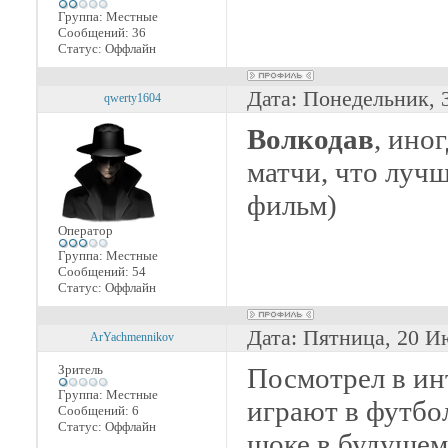
Группа: Местные
Сообщений:
36
Статус:
Оффлайн
Дата: Понедельник, 
qwerty1604
Boлкодав
, ино
матчи, что луч
фильм)
Оператор
Группа: Местные
Сообщений:
54
Статус:
Оффлайн
Дата: Пятница, 20 И
ArYachmennikov
Зритель
Посмотрел в инт
Группа: Местные
играют в футбо
Сообщений:
6
Статус:
Оффлайн
шоке,в будущем