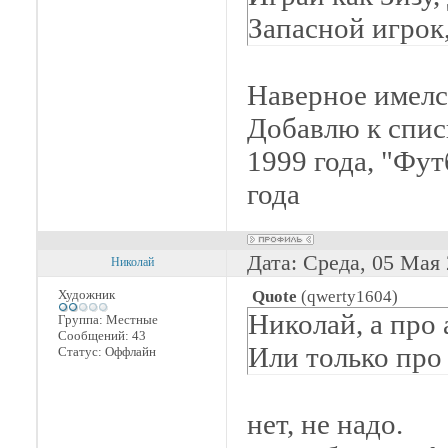
Запасной игрок
как Бэкхем, Убо
Она - мужчина.
Наверное имелс
Все это фильмы
Добавлю к спис
Например, Хули
1999 года, "Фут
болельшиков. О
года
мелодрама.
Дата: Среда, 05 Мая
Николай
Художник
Quote
(
qwerty1604
)
Николай, а про
Группа: Местные
Сообщений:
43
Или только про
Статус:
Оффлайн
нет, не надо.