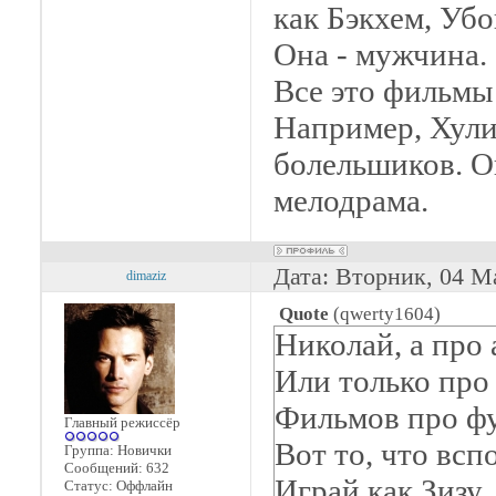
как Бэкхем, Убо
Она - мужчина.
Все это фильмы
Например, Хули
болельшиков. О
мелодрама.
Дата: Вторник, 04 М
dimaziz
Quote
(
qwerty1604
)
Николай, а про
Или только про
Фильмов про фу
Главный режиссёр
Вот то, что всп
Группа: Новички
Сообщений:
632
Играй как Зизу,
Статус:
Оффлайн