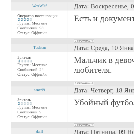
Дата: Воскресенье, 
WereW0lf
Оператор-постановщик
Есть и докумен
Группа: Местные
Сообщений:
98
Статус:
Оффлайн
Дата: Среда, 10 Янва
Tushkan
Зритель
Мальчик в девоч
Группа: Местные
любителя.
Сообщений:
24
Статус:
Оффлайн
Дата: Четверг, 18 Ян
santa99
Зритель
Убойный футбо
Группа: Местные
Сообщений:
9
Статус:
Оффлайн
Дата: Пятница, 09 Н
danil