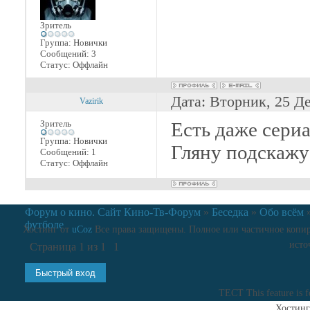
Зритель
Группа: Новички
Сообщений:
3
Статус:
Оффлайн
Дата: Вторник, 25 Д
Vazirik
Зритель
Есть даже сериа
Группа: Новички
Гляну подскажу
Сообщений:
1
Статус:
Оффлайн
Форум о кино. Сайт Кино-Тв-Форум
»
Беседка
»
Обо всём
футболе
Хостинг от
uCoz
Все права защищены. Полное или частичное копиро
исто
Страница
1
из
1
1
ТЕСТ
This feature is 
Хостинг