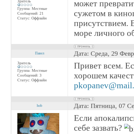
может преврати
Зритель
Группа: Местные
сужетом в кино
Сообщений:
21
Статус:
Оффлайн
присутствием. 
море личного о
Дата: Среда, 29 Февр
Павел
Зритель
Привет всем. Ес
Группа: Местные
хорошем качест
Сообщений:
3
Статус:
Оффлайн
pkopanev@mail.r
Дата: Пятница, 07 С
hob
Если апокалипси
себе зазвать?