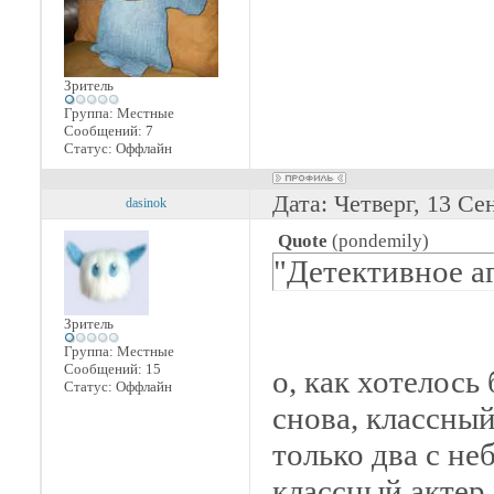
Зритель
Группа: Местные
Сообщений:
7
Статус:
Оффлайн
Дата: Четверг, 13 Се
dasinok
Quote
(
pondemily
)
"Детективное а
Зритель
Группа: Местные
Сообщений:
15
о, как хотелось
Статус:
Оффлайн
снова, классный
только два с н
классный актер