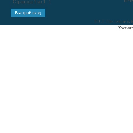
исто
Страница
1
из
1
1
ТЕСТ
This feature is 
Хостинг