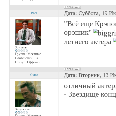
Дата: Суббота, 19 И
Вася
"Всё еще Крэпо
орэшик"
летнего актера
Зритель
Группа: Местные
Сообщений:
13
Статус:
Оффлайн
Дата: Вторник, 13 И
Oxmo
отличный актер,
- Звездище конц
Художник
Группа: Местные