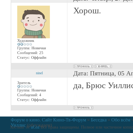
Хорош.
Художник
Группа: Новички
Сообщений:
25
Статус:
Оффлайн
Дата: Пятница, 05 А
ninel
Зритель
да, Брюс Уиллис
Группа: Новички
Сообщений:
4
Статус:
Оффлайн
Форум о кино. Сайт Кино-Тв-Форум
»
Беседка
»
Обо всём
Уиллис
(обсуждаем)
Хостинг от
uCoz
Все права защищены. Полное или частичное копиро