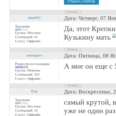
Дата: Четверг, 07 Ян
dime0910
Художник
Да, этот Крепк
Группа: Местные
Кузькину мать
Сообщений:
41
Статус:
Оффлайн
Дата: Пятница, 08 Я
artemzagoev
Режиссёр-постановщик
А мне он еще с
Группа: Новички
Сообщений:
265
Статус:
Оффлайн
Дата: Воскресенье, 
Петр
Художник
самый крутой, в
Группа: Местные
уже не один ра
Сообщений:
33
Статус:
Оффлайн