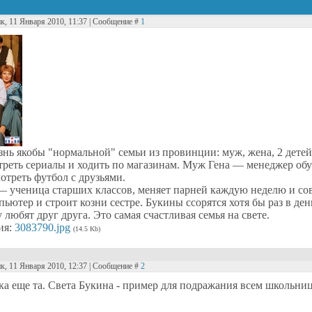
к, 11 Января 2010, 11:37 | Сообщение #
1
нь якобы "нормальной" семьи из провинции: муж, жена, 2 детей,
треть сериалы и ходить по магазинам. Муж Гена — менеджер обув
отреть футбол с друзьями.
— ученица старших классов, меняет парней каждую неделю и с
пьютер и строит козни сестре. Букины ссорятся хотя бы раз в де
любят друг друга. Это самая счастливая семья на свете.
ия:
3083790.jpg
(14.5 Kb)
к, 11 Января 2010, 12:37 | Сообщение #
2
йка еще та. Света Букина - пример для подражания всем школьн