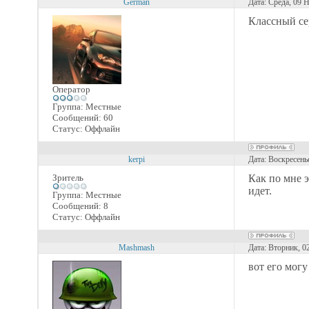
German
Дата: Среда, 09 
Классный се
Оператор
Группа: Местные
Сообщений:
60
Статус:
Оффлайн
kerpi
Дата: Воскресень
Зритель
Как по мне э
идет.
Группа: Местные
Сообщений:
8
Статус:
Оффлайн
Mashmash
Дата: Вторник, 0
вот его могу