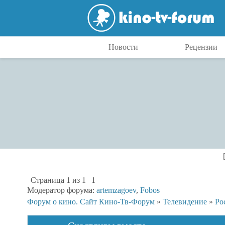
Новости
Рецензии
Страница
1
из
1
1
Модератор форума:
artemzagoev
,
Fobos
Форум о кино. Сайт Кино-Тв-Форум
»
Телевидение
»
Ро