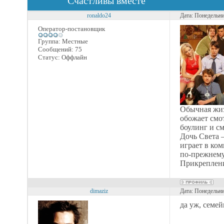
Счастливы вместе
ronaldo24
Дата: Понедельни
Оператор-постановщик
Группа: Местные
Сообщений:
75
Статус:
Оффлайн
Обычная жиз
обожает смо
боулинг и см
Дочь Света 
играет в ком
по-прежнему 
Прикреплен
dimaziz
Дата: Понедельни
да уж, семе