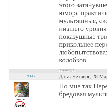
этого затянувше
юмора практичес
мультяшные, ск
низшего уровня
показушные трю
прикольнее пер
любопытствовать
колобков.
Дата: Четверг, 28 Ма
Nebikan
По мне так Пер
бредовая мультя
Зритель