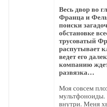
Весь двор во г
Франца и Фель
поиски загадо
обстановке вс
трусоватый Фр
распутывает к
ведет его дале
компанию ждет
развязка…
Моя совсем пло
мультфоноиды. 
внутри. Меня х