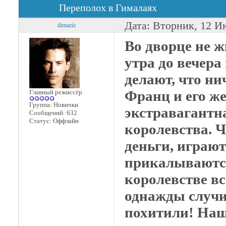
Переполох в Гималаях
Дата: Вторник, 12 И
dimaziz
Во дворце не ж
утра до вечера
делают, что ни
Франц и его ж
Главный режиссёр
Группа: Новички
экстравагантн
Сообщений:
632
Статус:
Оффлайн
королевства. Ч
деньги, играю
прикалываются
королевстве вс
однажды случи
похитили! На