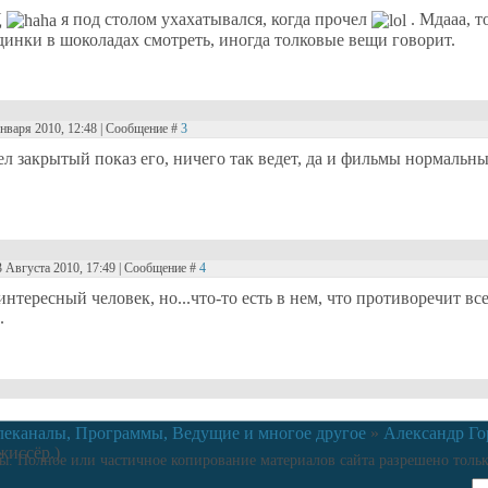
Ц
я под столом ухахатывался, когда прочел
. Мдааа, т
динки в шоколадах смотреть, иногда толковые вещи говорит.
Января 2010, 12:48 | Сообщение #
3
ел закрытый показ его, ничего так ведет, да и фильмы нормальн
3 Августа 2010, 17:49 | Сообщение #
4
нтересный человек, но...что-то есть в нем, что противоречит в
.
леканалы, Программы, Ведущие и многое другое
»
Александр Го
жиссёр.)
. Полное или частичное копирование материалов сайта разрешено тольк