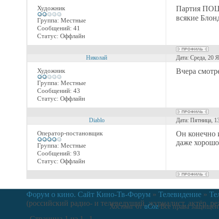
Художник
Партия ПО
всякие Блон
Группа: Местные
Сообщений:
41
Статус:
Оффлайн
Николай
Дата: Среда, 20 
Художник
Вчера смотр
Группа: Местные
Сообщений:
43
Статус:
Оффлайн
Diablo
Дата: Пятница, 1
Оператор-постановщик
Он конечно и
даже хорошо
Группа: Местные
Сообщений:
93
Статус:
Оффлайн
Форум о кино. Сайт Кино-Тв-Форум
»
Телевидение
»
Те
(российский радио- и телеведущий, журналист, актёр, ре
Хостинг от
uCoz
Все права защищены
Страница
1
из
1
1