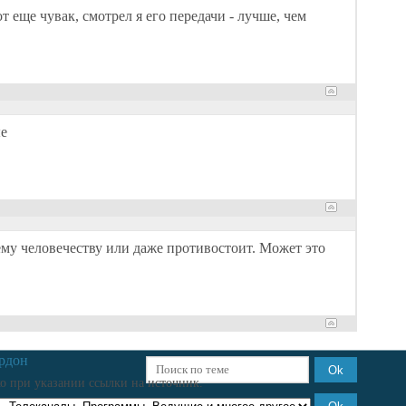
от еще чувак, смотрел я его передачи - лучше, чем
ые
сему человечеству или даже противостоит. Может это
рдон
о при указании ссылки на источник.