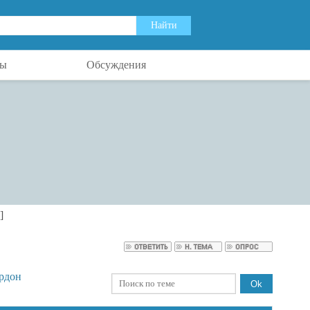
ты
Обсуждения
]
рдон