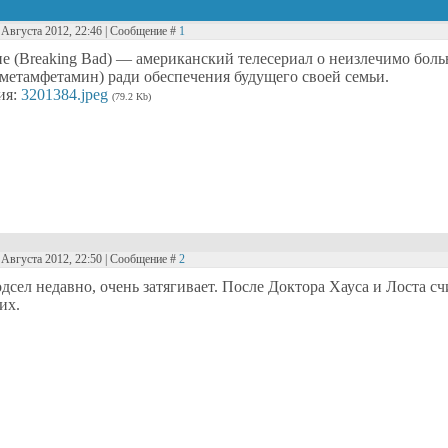
0 Августа 2012, 22:46 | Сообщение #
1
ие (Breaking Bad) — американский телесериал о неизлечимо бо
(метамфетамин) ради обеспечения будущего своей семьи.
ия:
3201384.jpeg
(79.2 Kb)
0 Августа 2012, 22:50 | Сообщение #
2
одсел недавно, очень затягивает. После Доктора Хауса и Лоста 
их.