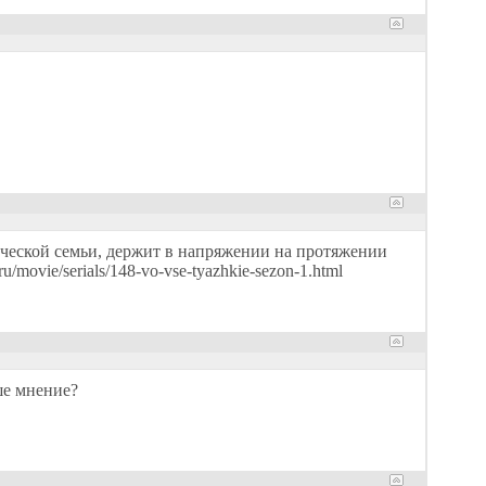
ической семьи, держит в напряжении на протяжении
u/movie/serials/148-vo-vse-tyazhkie-sezon-1.html
ше мнение?