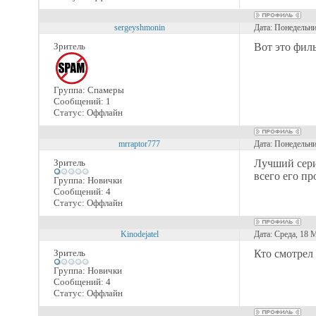
sergeyshmonin
Дата: Понедельни
Зритель
Вот это фил
Группа: Спамеры
Сообщений:
1
Статус:
Оффлайн
mrraptor777
Дата: Понедельни
Зритель
Лучший сери
всего его про
Группа: Новички
Сообщений:
4
Статус:
Оффлайн
Kinodejatel
Дата: Среда, 18 
Зритель
Кто смотрел
Группа: Новички
Сообщений:
4
Статус:
Оффлайн