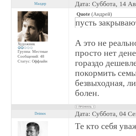
Дата: Суббота, 14 Ав
Малдер
Quote
(
Андрей
)
пусть закрыва
А это не реальн
Художник
просто нет дене
Группа: Местные
Сообщений:
48
гораздо дешевл
Статус:
Оффлайн
покормить семь
безвыходная, ли
болен.
Дата: Суббота, 04 С
Deimos
Те кто себя ува