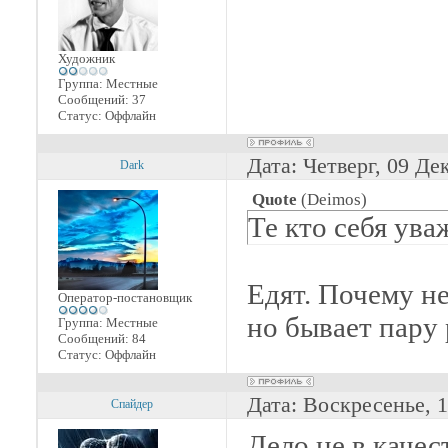
Художник
Группа: Местные
Сообщений:
37
Статус:
Оффлайн
Дата: Четверг, 09 Де
Dark
Quote
(
Deimos
)
Те кто себя ува
Едят. Почему н
Оператор-постановщик
но бывает пару 
Группа: Местные
Сообщений:
84
Статус:
Оффлайн
Дата: Воскресенье, 
Спайдер
Дело не в качес