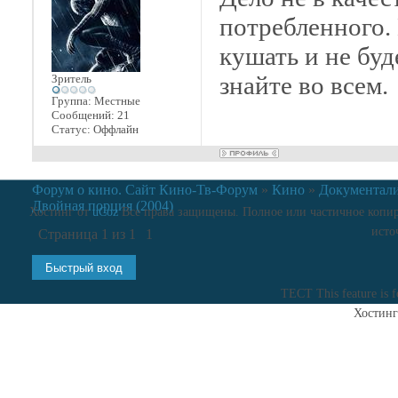
потребленного.
кушать и не буд
знайте во всем.
Зритель
Группа: Местные
Сообщений:
21
Статус:
Оффлайн
Форум о кино. Сайт Кино-Тв-Форум
»
Кино
»
Документал
Двойная порция (2004)
Хостинг от
uCoz
Все права защищены. Полное или частичное копиро
исто
Страница
1
из
1
1
ТЕСТ
This feature is 
Хостинг