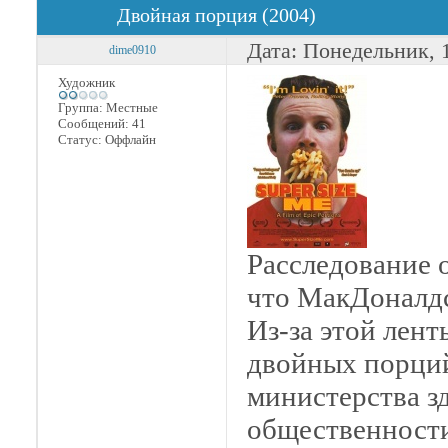
Двойная порция (2004)
Дата: Понедельник, 
dime0910
Художник
Группа: Местные
Сообщений:
41
Статус:
Оффлайн
Расследование о
что МакДоналдс
Из-за этой лент
двойных порций
министерства з
общественност