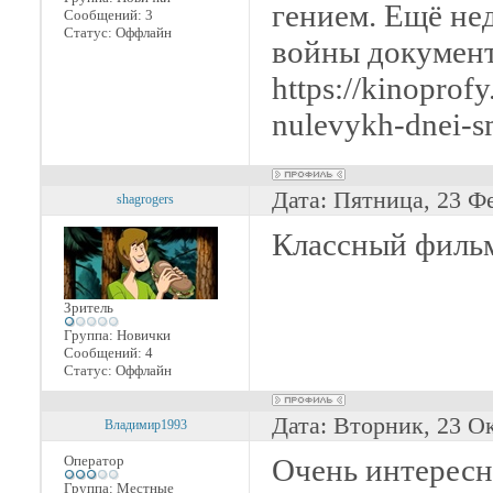
гением. Ещё не
Сообщений:
3
Статус:
Оффлайн
войны документ
https://kinoprof
nulevykh-dnei-s
Дата: Пятница, 23 Ф
shagrogers
Классный фильм
Зритель
Группа: Новички
Сообщений:
4
Статус:
Оффлайн
Дата: Вторник, 23 О
Владимир1993
Оператор
Очень интересн
Группа: Местные