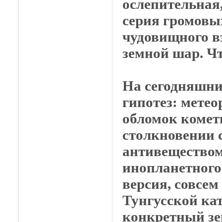
ослепительная
серия громовых
чудовищного в
земной шар. Ч
На сегодняшни
гипотез: метео
обломок комет
столкновении 
антивеществом
инопланетного 
версия, совсем
Тунгусской ка
конкретный зе