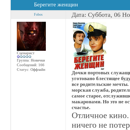
Берегите женщин
Дата: Суббота, 06 Н
Fobos
Сценарист
Группа: Новички
Сообщений:
166
Статус:
Оффлайн
Дочки портовых служащи
уготовано блестящее буд
все родительские мечты.
морская служба, родител
самое старое, отслуживш
макаронами. Но это не о
счастье.
Отличное кино.
ничего не потер