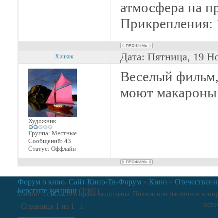
атмосфера на п
Прикрепления:
Дата: Пятница, 19 Н
Хичкок
Веселый фильм,
моют макароны
Художник
Группа: Местные
Сообщений:
43
Статус:
Оффлайн
Форум о кино. Сайт Кино-Тв-Форум
»
Кино
»
Отечествен
Берегите женщин
(1981)
Хостинг от
uCoz
Все права защищены. Полное или частичное копиро
исто
Страница
1
из
1
1