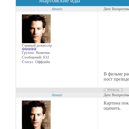
Мартовские иды
dimaziz
Дата: Воскресень
Главный режиссёр
Группа: Новички
Сообщений:
632
Статус:
Оффлайн
В фильме ра
пост презид
dimaziz
Дата: Воскресень
Картина пока
оценить.