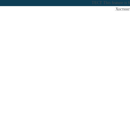
ТЕСТ
This feature is 
Хостинг