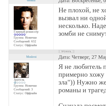
Дата: Воскресенье, 
dimaziz
Не плохой, не 
вызвал ни одно
несколько. Над
зомби не сниму
Главный режиссёр
Группа: Новички
Сообщений:
632
Статус:
Оффлайн
Дата: Четверг, 27 Ма
Moskvoi
Я не любитель 
примерно хожу 
Зритель
зла")) Нужно ж
Группа: Новички
романы и траге
Сообщений:
3
Статус:
Оффлайн
Сначала посмо