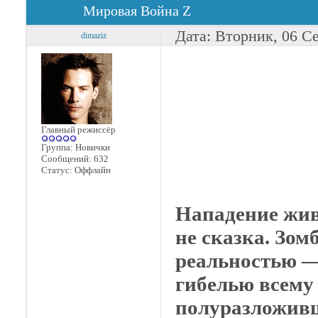
Мировая Война Z
Дата: Вторник, 06 С
dimaziz
Главный режиссёр
Группа: Новички
Сообщений:
632
Статус:
Оффлайн
Нападение жив
не сказка. Зом
реальностью — 
гибелью всему
полуразложивш