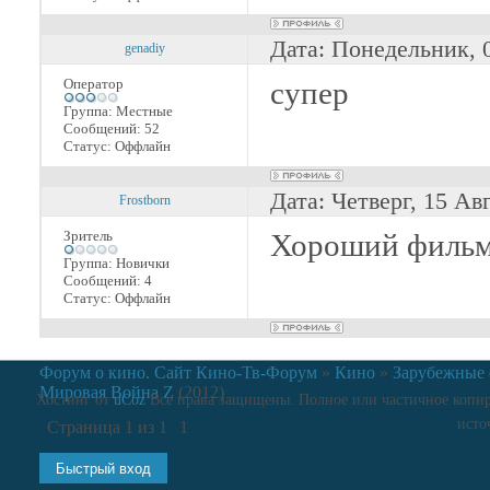
Дата: Понедельник, 
genadiy
Оператор
супер
Группа: Местные
Сообщений:
52
Статус:
Оффлайн
Дата: Четверг, 15 Ав
Frostborn
Зритель
Хороший фильм
Группа: Новички
Сообщений:
4
Статус:
Оффлайн
Форум о кино. Сайт Кино-Тв-Форум
»
Кино
»
Зарубежные
Мировая Война Z
(2012)
Хостинг от
uCoz
Все права защищены. Полное или частичное копиро
исто
Страница
1
из
1
1