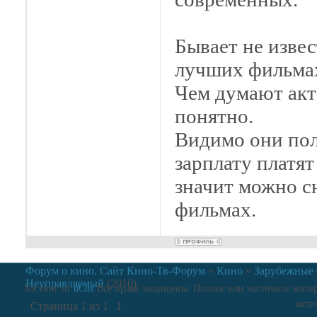
Бывает не изве
лучших фильмах
Чем думают акт
понятно.
Видимо они пол
зарплату платят
значит можно с
фильмах.
Форум о кино. Сайт Кино-Тв-Форум
»
Кино
»
Зарубежные
Неуправляемый
(2010)
Хостинг от
uCoz
Все права защищены. Полное или частичное копиро
исто
Страница
1
из
1
1