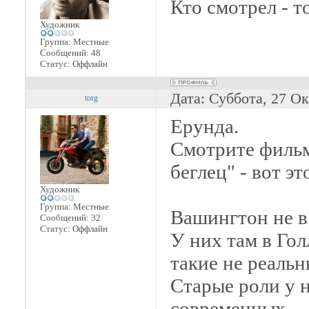
Кто смотрел - т
Художник
Группа: Местные
Сообщений:
48
Статус:
Оффлайн
Дата: Суббота, 27 О
torg
Ерунда.
Смотрите фильм
беглец" - вот эт
Художник
Группа: Местные
Вашингтон не в
Сообщений:
32
Статус:
Оффлайн
У них там в Гол
такие не реальн
Старые роли у 
современных.