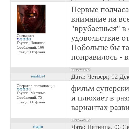
Первые полчаса
внимание на вс
"врубаешься" в 
удовольствие о
Сценарист
Группа: Новички
Побольше бы та
Сообщений:
166
Статус:
Оффлайн
понравилось - 
Дата: Четверг, 02 Де
ronaldo24
Оператор-постановщик
фильм суперский
Группа: Местные
и плюхает в ра
Сообщений:
75
Статус:
Оффлайн
вариантах разв
Дата: Пятница, 06 С
chaplin