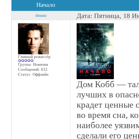
Начало
Дата: Пятница, 18 И
dimaziz
Главный режиссёр
Группа: Новички
Сообщений:
632
Статус:
Оффлайн
Дом Кобб — тал
лучших в опасн
крадет ценные 
во время сна, к
наиболее уязви
сделали его це