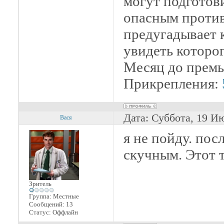
могут подготови
опасным против
предугадывает 
увидеть которо
Месяц до премь
Прикрепления:
Дата: Суббота, 19 И
Вася
я не пойду. по
скучным. Этот 
Зритель
Группа: Местные
Сообщений:
13
Статус:
Оффлайн