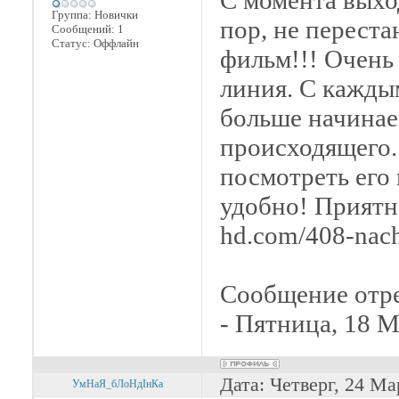
С момента выхо
Группа: Новички
пор, не переста
Сообщений:
1
Статус:
Оффлайн
фильм!!! Очень
линия. С кажды
больше начинае
происходящего.
посмотреть его 
удобно! Приятно
hd.com/408-nach
Сообщение отр
-
Пятница, 18 М
Дата: Четверг, 24 Ма
УмНаЯ_бЛоНдІнКа