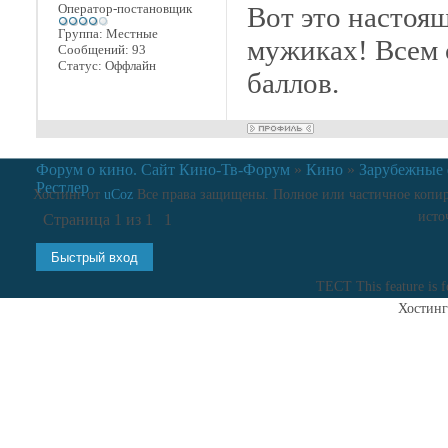
Оператор-постановщик
Вот это настоя
Группа: Местные
мужиках! Всем с
Сообщений:
93
Статус:
Оффлайн
баллов.
Форум о кино. Сайт Кино-Тв-Форум
»
Кино
»
Зарубежные
Рестлер
Хостинг от
uCoz
Все права защищены. Полное или частичное копиро
исто
Страница
1
из
1
1
ТЕСТ
This feature is 
Хостинг