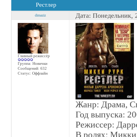
Рестлер
Дата: Понедельник, 
dimaziz
Главный режиссёр
Группа: Новички
Сообщений:
632
Статус:
Оффлайн
Жанр: Драма, С
Год выпуска: 2
Режиссер: Дар
В ролях: Микки