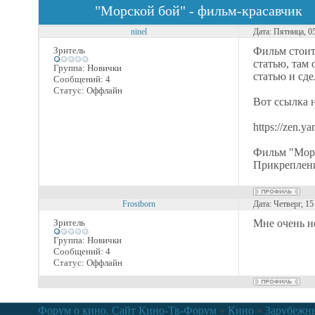
"Морской бой" - фильм-красавчик
ninel
Дата: Пятница, 0
Зритель
Фильм стоит
статью, там 
Группа: Новички
статью и сде
Сообщений:
4
Статус:
Оффлайн
Вот ссылка н
https://zen.
Фильм "Морс
Прикреплен
Frostborn
Дата: Четверг, 1
Зритель
Мне очень н
Группа: Новички
Сообщений:
4
Статус:
Оффлайн
Форум о кино. Сайт Кино-Тв-Форум
»
Кино
»
Зарубежн