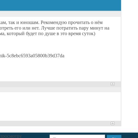
кам, так и юношам. Рекомендую прочитать о нём
отреть его или нет. Лучше потратить пару минут на
а, который будет по душе в это время суток)
avchik-5c8ebc6593a05800b39d37da
 просмотру