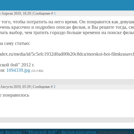
5 Апреля 2019, 18:29 | Сообщение #
1
 того, чтобы потратить на него время. Он понравится как девуш
очень красочно и подробно описан фильм, и Вы решите тогда, см
лать выбор, чем тратить гораздо больше времени на поиске фильм
а саму статью:
yandex.ru/media/id/5c5efc1932d0ad00b20c8dca/morskoi-boi-filmkras
кой бой" 2012 г.
ия:
1094339.jpg
(13.3 Kb)
5 Августа 2019, 05:29 | Сообщение #
2
е понравилось
ые фильмы
»
"Морской бой" - фильм-красавчик
(рекомендации к