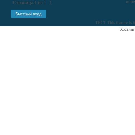
исто
Страница
1
из
1
1
ТЕСТ
This feature is 
Хостинг