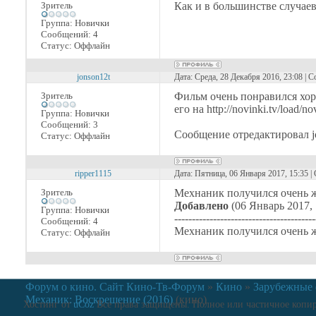
Зритель
Как и в большинстве случаев
Группа: Новички
Сообщений:
4
Статус:
Оффлайн
jonson12t
Дата: Среда, 28 Декабря 2016, 23:08 | 
Зритель
Фильм очень понравился хо
его на http://novinki.tv/load/n
Группа: Новички
Сообщений:
3
Сообщение отредактировал
Статус:
Оффлайн
ripper1115
Дата: Пятница, 06 Января 2017, 15:35 
Зритель
Мехнаник получился очень 
Добавлено
(06 Январь 2017, 
Группа: Новички
----------------------------------------
Сообщений:
4
Мехнаник получился очень 
Статус:
Оффлайн
Форум о кино. Сайт Кино-Тв-Форум
»
Кино
»
Зарубежные
Механик: Воскрешение (2016)
(кино)
Хостинг от
uCoz
Все права защищены. Полное или частичное копиро