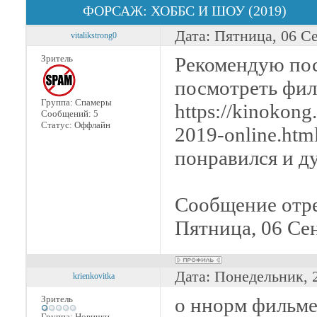
ФОРСАЖ: ХОББС И ШОУ (2019)
Дата: Пятница, 06 С
vitalikstrong0
Зритель
Рекомендую по
посмотреть фил
Группа: Спамеры
https://kinokong
Сообщений:
5
Статус:
Оффлайн
2019-online.htm
понравился и д
Сообщение отр
Пятница, 06 Сен
Дата: Понедельник, 
krienkovitka
Зритель
о ннорм фильм
Группа: Новички