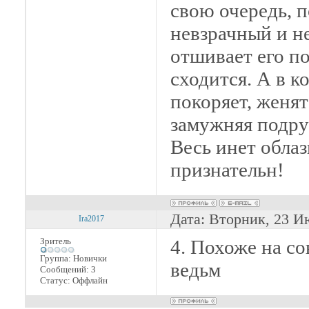
свою очередь, п
невзрачный и н
отшивает его по
сходится. А в к
покоряет, женят
замужняя подруг
Весь инет облаз
признательн!
Дата: Вторник, 23 И
Ira2017
Зритель
4. Похоже на с
Группа: Новички
ведьм
Сообщений:
3
Статус:
Оффлайн