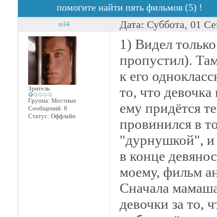
помогите найти пять фильмов (5) !
Дата: Суббота, 01 С
ss14
1) Видел только
пропустил). Та
к его одноклассн
то, что девочка
Зритель
Группа: Местные
ему придётся т
Сообщений:
8
Статус:
Оффлайн
провинился в то
"дурнушкой", и 
в конце девянос
моему, фильм а
Сначала мамаша
девочки за то, ч