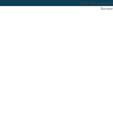
ТЕСТ
This feature is 
Хостинг