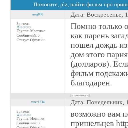
Помогите, plz, найти фильм про приш
Дата: Воскресенье, 
mag888
Зритель
Помню только о
Группа: Местные
как парень заг
Сообщений:
5
Статус:
Оффлайн
пошел дождь из 
дом этого парня
(долларов). Есл
фильм подскажи
благодарен.
Дата: Понедельник, 
veter1234
Зритель
возможно вам п
Группа: Новички
пришельцев http:
Сообщений:
3
Статус:
Оффлайн