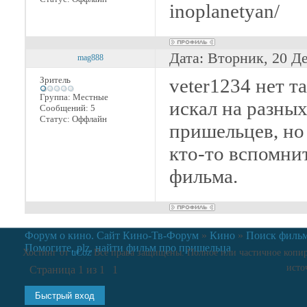
inoplanetyan/
Дата: Вторник, 20 Д
mag888
Зритель
veter1234 нет т
Группа: Местные
искал на разны
Сообщений:
5
Статус:
Оффлайн
пришельцев, но 
кто-то вспомнит
фильма.
Форум о кино. Сайт Кино-Тв-Форум
»
Кино
»
Поиск филь
Помогите, plz, найти фильм про пришельца
Хостинг от
uCoz
Все права защищены. Полное или частичное копиро
исто
Страница
1
из
1
1