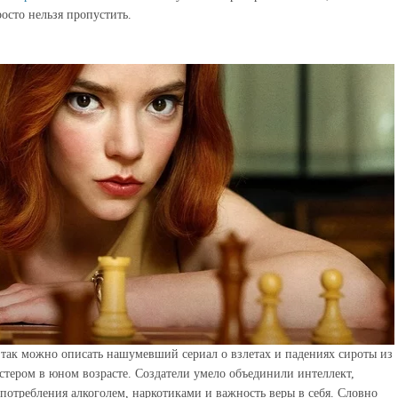
осто нельзя пропустить.
так можно описать нашумевший сериал о взлетах и падениях сироты из
стером в юном возрасте. Создатели умело объединили интеллект,
отребления алкоголем, наркотиками и важность веры в себя. Словно