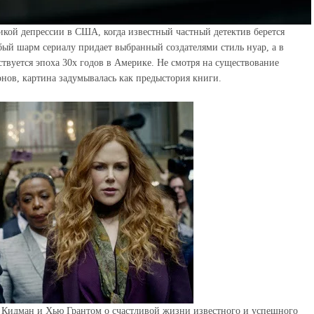
кой депрессии в США, когда известный частный детектив берется
бый шарм сериалу придает выбранный создателями стиль нуар, а в
твуется эпоха 30х годов в Америке. Не смотря на существование
онов, картина задумывалась как предыстория книги.
 Кидман и Хью Грантом о счастливой жизни известного и успешного