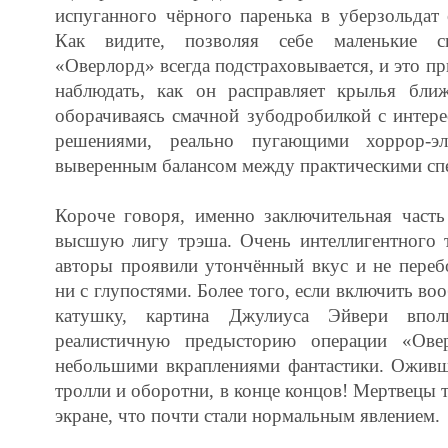
испуганного чёрного паренька в уберзольдат 
Как видите, позволяя себе маленькие с
«Оверлорд» всегда подстраховывается, и это п
наблюдать, как он расправляет крылья ближ
оборачиваясь смачной зубодробилкой с интер
решениями, реально пугающими хоррор-э
выверенным балансом между практическими сп
Короче говоря, именно заключительная часть
высшую лигу трэша. Очень интеллигентного т
авторы проявили утончённый вкус и не переб
ни с глупостями. Более того, если включить в
катушку, картина Джулиуса Эйвери впол
реалистичную предысторию операции «Ове
небольшими вкраплениями фантастики. Ожив
тролли и оборотни, в конце концов! Мертвецы 
экране, что почти стали нормальным явлением.