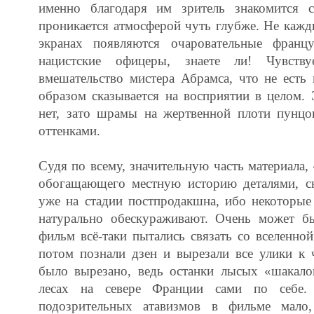
именно благодаря им зритель знакомится 
проникается атмосферой чуть глубже. Не каж
экранах появляются очаровательные франц
нацистские офицеры, знаете ли! Чувствуе
вмешательство мистера Абрамса, что не есть
образом сказывается на восприятии в целом.
нет, зато шрамы на жертвенной плоти пунц
оттенками.
Судя по всему, значительную часть материала,
обогащающего местную историю деталями, с
уже на стадии постпродакшна, ибо некоторые
натурально обескураживают. Очень может бы
фильм всё-таки пытались связать со вселенно
потом познали дзен и вырезали все улики к 
было вырезано, ведь останки лысых «шакало
лесах на севере Франции сами по себе.
подозрительных атавизмов в фильме мало