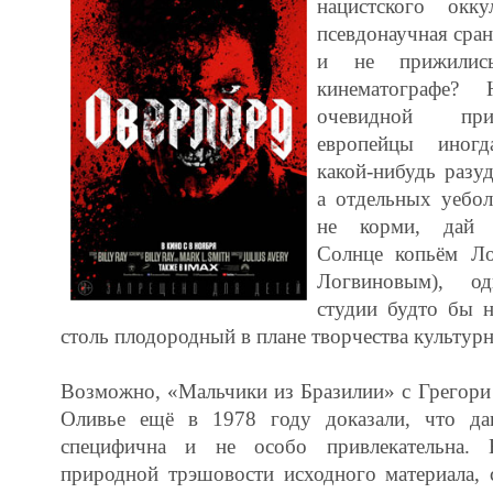
нацистского окк
псевдонаучная сран
и не прижилис
кинематографе?
очевидной при
европейцы иногд
какой-нибудь разу
а отдельных уебол
не корми, дай 
Солнце копьём Ло
Логвиновым), од
студии будто бы 
столь плодородный в плане творчества культурн
Возможно, «Мальчики из Бразилии» с Грегори
Оливье ещё в 1978 году доказали, что да
специфична и не особо привлекательна.
природной трэшовости исходного материала, 