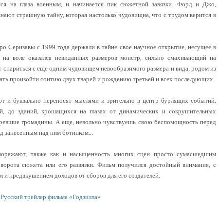
я на глаза военным, и начинается пик сюжетной завязки. Форд и Джо,
знают страшную тайну, которая настолько чудовищна, что с трудом верится в
 Серизавы с 1999 года держали в тайне свое научное открытие, несущее в
ь на воле оказался невиданных размеров монстр, сильно смахивающий на
 спариться с еще одним чудовищем невообразимого размера и вида, родом из
дать произойти соитию двух тварей и рождению третьей и всех последующих.
 и буквально переносят мыслями и зрительно в центр бурлящих событий.
й, до зданий, крошащихся на глазах от динамических и сокрушительных
ревшие громадины. А еще, невольно чувствуешь свою беспомощность перед
д занесенным над ним ботинком...
поражают, также как и насыщенность многих сцен просто сумасшедшим
ворота сюжета или его развязки. Фильм получился достойный внимания, с
м и предвкушением доходов от сборов для его создателей.
Русский трейлер фильма «Годзилла»