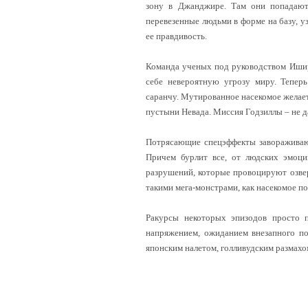
зону в Джанджире. Там они попадаютс
перевезенные людьми в форме на базу, у
ее правдивость.
Команда ученых под руководством Иширо
себе невероятную угрозу миру. Тепер
саранчу. Мутированное насекомое желает
пустыни Невада. Миссия Годзиллы – не 
Потрясающие спецэффекты завораживают
Причем бурлит все, от людских эмоци
разрушений, которые провоцируют озве
такими мега-монстрами, как насекомое по
Ракурсы некоторых эпизодов просто 
напряжением, ожиданием внезапного по
японским налетом, голливудским размахо