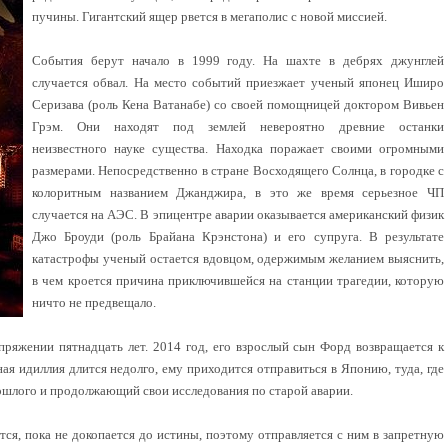
пучины. Гигантский ящер рвется в мегаполис с новой миссией.
События берут начало в 1999 году. На шахте в дебрях джунглей
случается обвал. На место событий приезжает ученый японец Иширо
Серизава (роль Кена Ватанабе) со своей помощницей доктором Вивьен
Грэм. Они находят под землей невероятно древние останки
неизвестного науке существа. Находка поражает своими огромными
размерами. Непосредственно в стране Восходящего Солнца, в городке с
колоритным названием Джанджира, в это же время серьезное ЧП
случается на АЭС. В эпицентре аварии оказывается американский физик
Джо Броуди (роль Брайана Крэнстона) и его супруга. В результате
катастрофы ученый остается вдовцом, одержимым желанием выяснить,
в чем кроется причина приключившейся на станции трагедии, которую
ничто не предвещало.
ряжении пятнадцать лет. 2014 год, его взрослый сын Форд возвращается к
ая идиллия длится недолго, ему приходится отправиться в Японию, туда, где
ошлого и продолжающий свои исследования по старой аварии.
тся, пока не докопается до истины, поэтому отправляется с ним в запретную