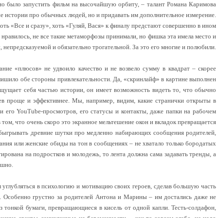
но было запустить фильм на высочайшую орбиту, – талант Романа Каримова
е истории про обычных людей, но и придавать им дополнительное измерение.
оть «Все и сразу», хоть «Гуляй, Вася» к финалу предстают совершенно в ином
то нравилось, не все такие метаморфозы принимали, но фишка эта имела место и
 непредсказуемой и обязательно трогательной. За это его многие и полюбили.
ние «плюсов» не удвоило качество и не возвело сумму в квадрат – скорее
ишило обе стороны привлекательности. Да, «скринлайф» в картине выполнен
ощущает себя частью истории, он имеет возможность видеть то, что обычно
оев проще и эффективнее. Мы, например, видим, какие странички открыты в
ии его YouTube-просмотров, его статусы и контакты, даже папки на рабочем
в том, что очень скоро это экранное мельтешение окон и вкладок превращается
обыгрывать древние шутки про медленно набирающих сообщения родителей,
ания или женские обиды на тон в сообщениях – не хватало только бородатых
рована на подростков и молодежь, то лента должна сама задавать тренды, а
ешно.
л углубляться в психологию и мотивацию своих героев, сделав большую часть
 Особенно грустно за родителей Антона и Марины – им достались даже не
з тонкой бумаги, превращающиеся в кисель от одной капли. Тесть-солдафон,