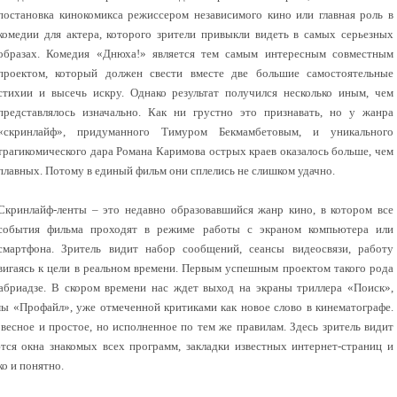
постановка кинокомикса режиссером независимого кино или главная роль в
комедии для актера, которого зрители привыкли видеть в самых серьезных
образах. Комедия «Днюха!» является тем самым интересным совместным
проектом, который должен свести вместе две большие самостоятельные
стихии и высечь искру. Однако результат получился несколько иным, чем
представлялось изначально. Как ни грустно это признавать, но у жанра
«скринлайф», придуманного Тимуром Бекмамбетовым, и уникального
трагикомического дара Романа Каримова острых краев оказалось больше, чем
плавных. Потому в единый фильм они сплелись не слишком удачно.
Скринлайф-ленты – это недавно образовавшийся жанр кино, в котором все
события фильма проходят в режиме работы с экраном компьютера или
смартфона. Зритель видит набор сообщений, сеансы видеосвязи, работу
двигаясь к цели в реальном времени. Первым успешным проектом такого рода
абриадзе. В скором времени нас ждет выход на экраны триллера «Поиск»,
ы «Профайл», уже отмеченной критиками как новое слово в кинематографе.
весное и простое, но исполненное по тем же правилам. Здесь зритель видит
тся окна знакомых всех программ, закладки известных интернет-страниц и
ко и понятно.