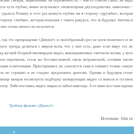
ские свекры, зацикленные на беременности, – как-то совсем слабо, не надо
деть чуть глубже, иначе получилась элементарная двухходовочка: накосячил –
 удалось Роману в этот раз копнуть глубже ни в сторону «дружбы», которая
торону «любви», которая показана с такого ракурса, что за будущее Антона и
них точно ничего не получится.
 так это превращение «Днюхи!» в своеобразный срез не всем понятного и не
го тренда делиться с миром всем, что у них есть, даже если миру это не
д жуткой бездной миллиардов видео, выкладываемых ежечасно всеми, у кого
рок переписки, столь же бессмысленной, сколь неграмотной, сотнями тысяч
оции и интонации. Приоткрывает, но ужасается сама и снимает только самую
ую не страшно и не стыдно предложить зрителю. Однако в будущем стоит
 в конце концов посмотреть подборку шокирующих видео со вписок и тусовок
еатр. Лайк поставил, видео закрыл и забыл навсегда. А от кино все-таки ждешь
Трейлер фильма «Днюха!»
Источник: film.ru
а
0