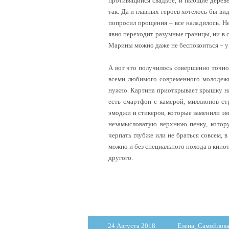
противящийся свадьбе, и пьющие деревен
так. Да и главных героев хотелось бы ви
попросил прощения – все наладилось. Не
явно переходит разумные границы, ни в с
Марины можно даже не беспокоиться – у 
А вот что получилось совершенно точно,
всеми любимого современного молодежно
нужно. Картина приоткрывает крышку на
есть смартфон с камерой, миллионов ст
эмоджи и стикеров, которые заменили эм
незамысловатую верхнюю пенку, котор
черпать глубже или не браться совсем,
можно и без специального похода в кинот
другого.
24 Августа 2018
Елена_Самойлов