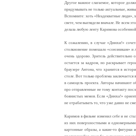
Другое важное слагаемое, которое долж
придумывать не только актуальные, живы
Вспомните: хоть «Неадекватные люди», х
свете, чем выглядели вначале. Не всем э
делала любую ленту Каримова особенной,
К сожалению, в случае «Днюхи!» сочета
столкновение помешало «союзникам» и л
очень здорово. Зритель действительно 
остается за кадром, но раскрывает гер
браузере Антона, что хранится в истор
столе. Вот только проблема заключается 
в самоцель проекта. Авторы начинают 
про отправленные не тому контакту посл
боянистых мемов. Если «Днюха!» ориенти
не отрабатывать то, что уже давно не см
Каримов в фильме изменил себе и не ста
из них поверхностными и одномерными.
картонные образы, а какие-то фигурки и