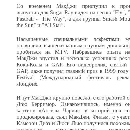
Со временем МакДжи приступил к произ
выпустив для Sugar Ray видео на песню "Fly", 
Fastball - "The Way", а для группы Smash Mou
the Sun" и "All Star".
Насыщенные специальными эффектами м
позволили вышеназванным группам довольно
пробиться на MTV. Набравшись опыта на
МакДжи впустил и несколько успешных рекл
Кока-Колы и GAP. Его видеоролик, снятый 
GAP, даже получил главный приз в 1999 году на
Festival (Международный фестиваль рек
Лондоне.
И тут МакДжи крупно повезло, с его работой о
Дрю Берримор. Ознакомившись, именно он
картину «Ангелы Чарли», в которой она сн
продюсировала, снял МакДжи. Фильм, с учас
Камерон Диаз и Люси Лью получился похожим 
красочным, развлекательным, малосод