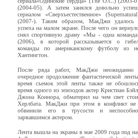
сериала«Одинокие сердца» (The O.C.) (2003-0
(2004-05). А затем занялся довольно успе
сериалом «Сверхъестественное» (Supernatura
(2007-). Таким образом, МакДжи удалось 
успеха на малом экране. После чего он вернул
снял спортивную драму «Мы - одна команда»
(2006), в которой рассказывается о гибел
команды по американскому футболу из н
Хантингтон.
После ряда работ, МакДжи неожиданно 
очередное продолжение фантастической лент
время съемок этой ленты также не обошлос
время одного из эпизодов актер Кристиан Бэй
Джона Коннора, обматерил на чем свет сто
Херлбата. МакДжи при этом в конфликт не 
обвинили его в трусости и неспособно
зарвавшимся актером.
Лента вышла на экраны в мае 2009 года под н