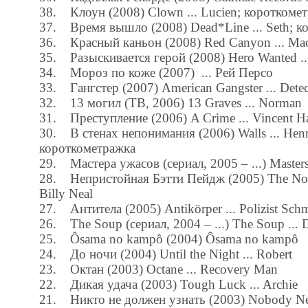
38. Клоун (2008) Clown ... Lucien; короткоме
37. Время вышло (2008) Dead*Line ... Seth; к
36. Красный каньон (2008) Red Canyon ... Ma
35. Разыскивается герой (2008) Hero Wanted ..
34. Мороз по коже (2007) ... Рей Персо
33. Гангстер (2007) American Gangster ... Detec
32. 13 могил (ТВ, 2006) 13 Graves ... Norman
31. Преступление (2006) A Crime ... Vincent Ha
30. В стенах непонимания (2006) Walls ... Henr
короткометражка
29. Мастера ужасов (сериал, 2005 – ...) Masters 
28. Непристойная Бэтти Пейдж (2005) The Notor
Billy Neal
27. Антитела (2005) Antikörper ... Polizist Schm
26. The Soup (сериал, 2004 – ...) The Soup ... 
25. Ôsama no kampô (2004) Ôsama no kampô
24. До ночи (2004) Until the Night ... Robert
23. Октан (2003) Octane ... Recovery Man
22. Дикая удача (2003) Tough Luck ... Archie
21. Никто не должен узнать (2003) Nobody Nee