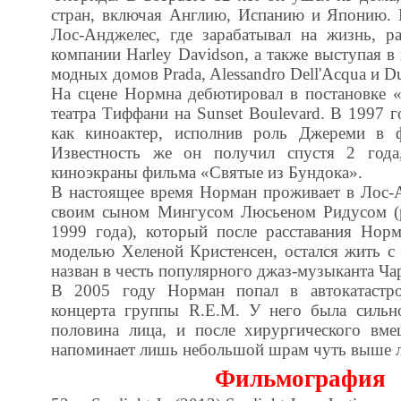
стран, включая Англию, Испанию и Японию. 
Лос-Анджелес, где зарабатывал на жизнь, р
компании Harley Davidson, а также выступая в 
модных домов Prada, Alessandro Dell'Acqua и D
На сцене Нормна дебютировал в постановке «
театра Тиффани на Sunset Boulevard. В 1997 
как киноактер, исполнив роль Джереми в 
Известность же он получил спустя 2 года
киноэкраны фильма «Святые из Бундока».
В настоящее время Норман проживает в Лос-А
своим сыном Мингусом Люсьеном Ридусом (р
1999 года), который после расставания Норм
моделью Хеленой Кристенсен, остался жить с
назван в честь популярного джаз-музыканта Ча
В 2005 году Норман попал в автокатастро
концерта группы R.E.M. У него была сильн
половина лица, и после хирургического вме
напоминает лишь небольшой шрам чуть выше л
Фильмография