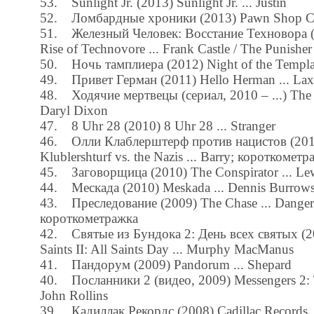
53. Sunlight Jr. (2013) Sunlight Jr. ... Justin
52. Ломбардные хроники (2013) Pawn Shop Ch
51. Железный Человек: Восстание Техновора (
Rise of Technovore ... Frank Castle / The Punisher
50. Ночь тамплиера (2012) Night of the Templar
49. Привет Герман (2011) Hello Herman ... Lax
48. Ходячие мертвецы (сериал, 2010 – ...) The 
Daryl Dixon
47. 8 Uhr 28 (2010) 8 Uhr 28 ... Stranger
46. Олли Клаблерштерф против нацистов (2010
Klublershturf vs. the Nazis ... Barry; короткометр
45. Заговорщица (2010) The Conspirator ... Le
44. Мескада (2010) Meskada ... Dennis Burrow
43. Преследование (2009) The Chase ... Dange
короткометражка
42. Святые из Бундока 2: День всех святых (
Saints II: All Saints Day ... Murphy MacManus
41. Пандорум (2009) Pandorum ... Shepard
40. Посланники 2 (видео, 2009) Messengers 2: T
John Rollins
39. Кадиллак Рекордс (2008) Cadillac Records .