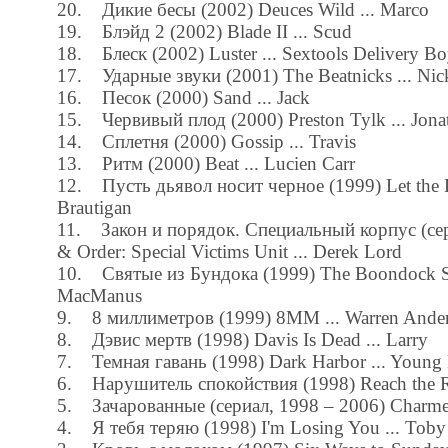
20. Дикие бесы (2002) Deuces Wild ... Marco
19. Блэйд 2 (2002) Blade II ... Scud
18. Блеск (2002) Luster ... Sextools Delivery B
17. Ударные звуки (2001) The Beatnicks ... Nic
16. Песок (2000) Sand ... Jack
15. Червивый плод (2000) Preston Tylk ... Jona
14. Сплетня (2000) Gossip ... Travis
13. Ритм (2000) Beat ... Lucien Carr
12. Пусть дьявол носит черное (1999) Let the D
Brautigan
11. Закон и порядок. Специальный корпус (сери
& Order: Special Victims Unit ... Derek Lord
10. Святые из Бундока (1999) The Boondock Sa
MacManus
9. 8 миллиметров (1999) 8MM ... Warren Ande
8. Дэвис мертв (1998) Davis Is Dead ... Larry
7. Темная гавань (1998) Dark Harbor ... Young
6. Нарушитель спокойствия (1998) Reach the R
5. Зачарованные (сериал, 1998 – 2006) Charmed 
4. Я тебя теряю (1998) I'm Losing You ... Toby