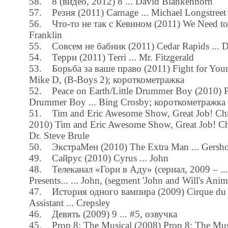
58. 8 (видео, 2012) 8 ... David Blankenhorn
57. Резня (2011) Carnage ... Michael Longstreet
56. Что-то не так с Кевином (2011) We Need to 
Franklin
55. Совсем не бабник (2011) Cedar Rapids ... D
54. Терри (2011) Terri ... Mr. Fitzgerald
53. Борьба за ваше право (2011) Fight for Your R
Mike D, (B-Boys 2); короткометражка
52. Peace on Earth/Little Drummer Boy (2010) Pe
Drummer Boy ... Bing Crosby; короткометражка
51. Tim and Eric Awesome Show, Great Job! Chr
2010) Tim and Eric Awesome Show, Great Job! Chr
Dr. Steve Brule
50. ЭкстраМен (2010) The Extra Man ... Gersh
49. Сайрус (2010) Cyrus ... John
48. Телеканал «Гори в Аду» (сериал, 2009 – ...
Presents... ... John, (segment 'John and Will's Anim
47. История одного вампира (2009) Cirque du F
Assistant ... Crepsley
46. Девять (2009) 9 ... #5, озвучка
45. Prop 8: The Musical (2008) Prop 8: The Musi