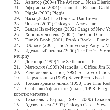
32. Авиатор (2004) The Aviator ... Noah Dietri
31. Аферисты (2004) Criminal ... Richard Gadd
30. Piggie (2003) Piggie
29. Часы (2002) The Hours ... Dan Brown
28. Чикаго (2002) Chicago ... Amos Hart
27. Банды Нью-Йорка (2002) Gangs of New Yor
26. Хорошая девочка (2002) The Good Girl ... P
25. Frank's Book (2001) Frank's Book ... Frank
24. Юбилей (2001) The Anniversary Party ... M
23. Идеальный шторм (2000) The Perfect Storm 
Murphy
22. Договор (1999) The Settlement ... Pat
21. Магнолия (1999) Magnolia ... Officer Jim K
20. Ради любви к игре (1999) For Love of the G
19. Нецелованная (1999) Never Been Kissed ...
18. Тонкая красная линия (1998) The Thin Red L
17. Особенный флагшток (видео, 1998) Flagpole
короткометражка
16. Tenacious D (сериал, 1997 – 2000) Tenacious
15. Адское такси (1997) Chicago Cab ... Steve