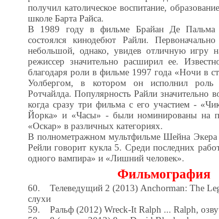
получил католическое воспитание, образован
школе Барта Райса.
В 1989 году в фильме Брайан Де Пальма
состоялся кинодебют Райли. Первоначальн
небольшой, однако, увидев отличную игру н
режиссер значительно расширил ее. Извест
благодаря роли в фильме 1997 года «Ночи в с
Уолбергом, в котором он исполнил роль
Ротчайлда. Популярность Райли значительно во
когда сразу три фильма с его участием - «Ч
Йорка» и «Часы» - были номинированы на 
«Оскар» в различных категориях.
В полнометражном мультфильме Шейна Экера
Рейли говорит кукла 5. Среди последних раб
одного вампира» и «Лишний человек».
Фильмография
60. Телеведущий 2 (2013) Anchorman: The Lege
слухи
59. Ральф (2012) Wreck-It Ralph ... Ralph, озв