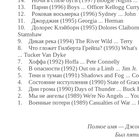
14. Ночи в стиле буги (1997) Boogie Nights ...
13. Парни (1996) Boys ... Officer Kellogg Curr
12. Роковая восьмерка (1996) Sydney ... John
11. Джорджия (1995) Georgia ... Herman
10. Долорес Клэйборн (1995) Dolores Claiborne 
Stamshaw
9. Дикая река (1994) The River Wild ... Terry
8. Что гложет Гилберта Грейпа? (1993) What's E
... Tucker Van Dyke
7. Хоффа (1992) Hoffa ... Pete Connelly
6. В опасности (1992) Out on a Limb ... Jim Jr.
5. Тени и туман (1991) Shadows and Fog ... Cop 
4. Состояние исступления (1990) State of Grace 
3. Дни грома (1990) Days of Thunder ... Buck B
2. Мы не ангелы (1989) We're No Angels ... Y
1. Военные потери (1989) Casualties of War ... 
Полное имя — Джон
Был пяты