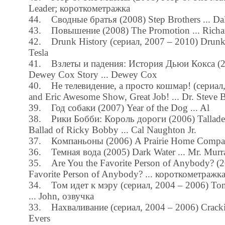
Leader; короткометражка
44. Сводные братья (2008) Step Brothers ... Da
43. Повышение (2008) The Promotion ... Richa
42. Drunk History (сериал, 2007 – 2010) Drunk H
Tesla
41. Взлеты и падения: История Дьюи Кокса (2
Dewey Cox Story ... Dewey Cox
40. Не телевидение, а просто кошмар! (сериал
and Eric Awesome Show, Great Job! ... Dr. Steve 
39. Год собаки (2007) Year of the Dog ... Al
38. Рики Бобби: Король дороги (2006) Tallade
Ballad of Ricky Bobby ... Cal Naughton Jr.
37. Компаньоны (2006) A Prairie Home Compani
36. Темная вода (2005) Dark Water ... Mr. Murr
35. Are You the Favorite Person of Anybody? (2
Favorite Person of Anybody? ... короткометражк
34. Том идет к мэру (сериал, 2004 – 2006) Tom
... John, озвучка
33. Нахваливание (сериал, 2004 – 2006) Crackin
Evers