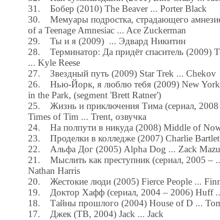
31. Бобер (2010) The Beaver ... Porter Black
30. Мемуары подростка, страдающего амнезие
of a Teenage Amnesiac ... Ace Zuckerman
29. Ты и я (2009) ... Эдвард Никитин
28. Терминатор: Да придёт спаситель (2009) Te
... Kyle Reese
27. Звездный путь (2009) Star Trek ... Chekov
26. Нью-Йорк, я люблю тебя (2009) New York, 
in the Park, (segment 'Brett Ratner')
25. Жизнь и приключения Тима (сериал, 2008 – 
Times of Tim ... Trent, озвучка
24. На полпути в никуда (2008) Middle of Nowhe
23. Проделки в колледже (2007) Charlie Bartlett .
22. Альфа Дог (2005) Alpha Dog ... Zack Mazu
21. Мыслить как преступник (сериал, 2005 – ...)
Nathan Harris
20. Жестокие люди (2005) Fierce People ... Finn
19. Доктор Хафф (сериал, 2004 – 2006) Huff ..
18. Тайны прошлого (2004) House of D ... T
17. Джек (ТВ, 2004) Jack ... Jack