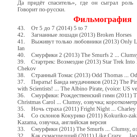
Да придёт спаситель», где он сыграл роль
Говорит по-русски.
Фильмография
43. От 5 до 7 (2014) 5 to 7
42. Загнанные лошади (2013) Broken Horses
41. Выживут только любовники (2013) Only Love
Ian
40. Смурфики 2 (2013) The Smurfs 2 ... Clums
39. Стартрек: Возмездие (2013) Star Trek Into D
Chekov
38. Странный Томас (2013) Odd Thomas ... O
37. Пираты! Банда неудачников (2012) The Pira
with Scientists! ... The Albino Pirate, (voice: US v
36. Смурфики: Рождественский гимн (2011) Th
Christmas Carol ... Clumsy, озвучка; короткомет
35. Ночь страха (2011) Fright Night ... Charley
34. Со склонов Кокурико (2011) Kokuriko-zaka 
Kazama, озвучка, английская версия
33. Смурфики (2011) The Smurfs ... Clumsy, о
32. Как сумасшедший (2011) Like Crazy ... Jac