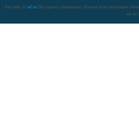
Хостинг от
uCoz
Все права защищены. Полное или частичное копи
на ист