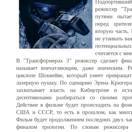
Подпортивши
режиссер "Тр
путями пытае
перед зрител
вторую часть. 
не утаивать в
потенциальны
считается с мн
В "Трансформерах 3" режиссер сделает фин
называет впечатляющим, даже эпическим. Р
циклопе Шоквейве, который умеет превраща
лазерную пушку. По сценарию Эрена Крюгера,
захватывает власть на Кибертроне и оста
десептиконами разбираться со своими про
Действие в фильме будет происходить на фон
США и СССР, то есть в прошлом, как многи
Фильм будет продолжением последних двух ча
финалом трилогии. По словам режиссера