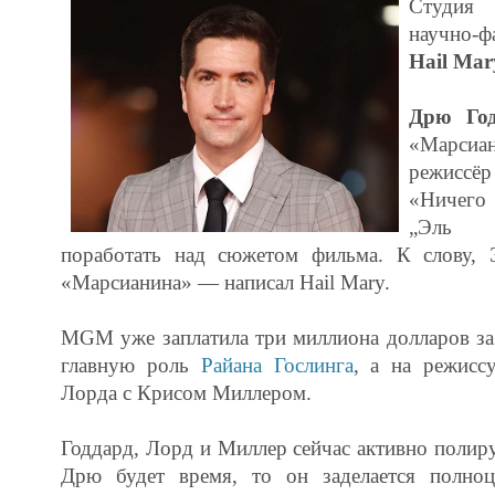
Студ
научно-ф
Hail Mar
Дрю Год
«Марси
режиссёр
«Ничего
„Эль Р
поработать над сюжетом фильма. К слову,
«Марсианина» — написал Hail Mary.
MGM уже заплатила три миллиона долларов за 
главную роль
Райана Гослинга
, а на режисс
Лорда с Крисом Миллером.
Годдард, Лорд и Миллер сейчас активно полиру
Дрю будет время, то он заделается полно