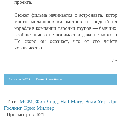
проекта.
Сюжет фильма начинается с астронавта, кото
много миллионов километров от родной пл
корабле в компании парочки трупов — бывших 
вообще ничего не понимает и даже не может 
Но скоро он осознаёт, что от его действ
человечества.
Ис
19 Июня 2020
Елена_Самойлова
0
Теги:
MGM
,
Фил Лорд
,
Hail Mary
,
Энди Уир
,
Дрю
Гослинг
,
Крис Миллер
Просмотров: 621