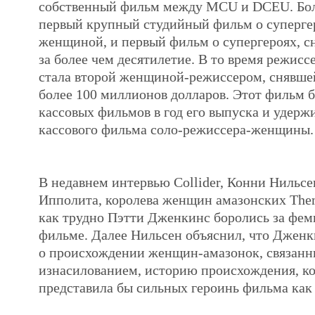
собственный фильм между MCU и DCEU. Боле
первый крупный студийный фильм о суперге
женщиной, и первый фильм о супергероях, 
за более чем десятилетие. В то время режис
стала второй женщиной-режиссером, снявше
более 100 миллионов долларов. Этот фильм 
кассовых фильмов в год его выпуска и удерж
кассового фильма соло-режиссера-женщины.
В недавнем интервью Collider, Конни Нильсе
Ипполита, королева женщин амазонских Them
как трудно Пэтти Дженкинс боролись за фем
фильме. Далее Нильсен объяснил, что Дженк
о происхождении женщин-амазонок, связанн
изнасилованием, историю происхождения, ко
представила бы сильных героинь фильма как