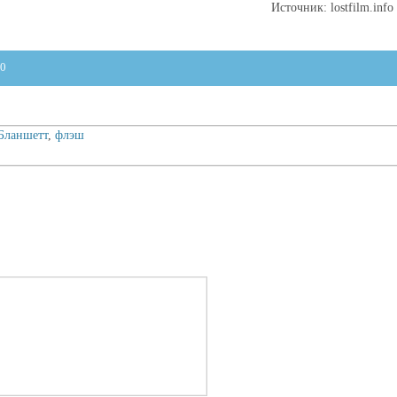
Источник: lostfilm.info
0
Бланшетт
,
флэш