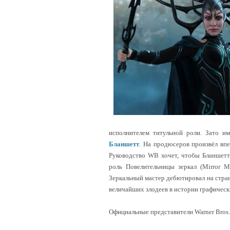
исполнителем титульной роли. Зато и
Бланшетт
. На продюсеров произвёл впе
Руководство WB хочет, чтобы Бланшетт
роль Повелительницы зеркал (Mirror M
Зеркальный мастер дебютировал на стран
величайших злодеев в истории графическ
Официальные представители Warner Bros.