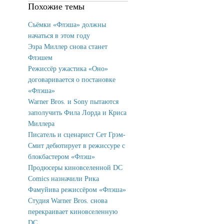
Похожие темы
Съёмки «Флэша» должны
начаться в этом году
Эзра Миллер снова станет
Флэшем
Режиссёр ужастика «Оно»
договаривается о постановке
«Флэша»
Warner Bros. и Sony пытаются
заполучить Фила Лорда и Криса
Миллера
Писатель и сценарист Сет Грэм-
Смит дебютирует в режиссуре с
блокбастером «Флэш»
Продюсеры киновселенной DC
Comics назначили Рика
Фамуйива режиссёром «Флэша»
Студия Warner Bros. снова
перекраивает киновселенную
DC