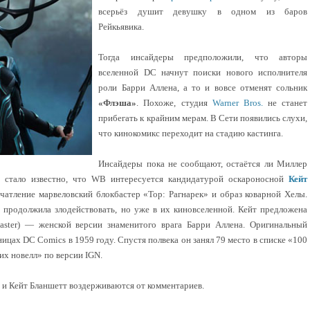
всерьёз душит девушку в одном из баров
Рейкьявика.
Тогда инсайдеры предположили, что авторы
вселенной DC начнут поиски нового исполнителя
роли Барри Аллена, а то и вовсе отменят сольник
«Флэша»
. Похоже, студия
Warner Bros.
не станет
прибегать к крайним мерам. В Сети появились слухи,
что кинокомикс переходит на стадию кастинга.
Инсайдеры пока не сообщают, остаётся ли Миллер
м стало известно, что WB интересуется кандидатурой оскароносной
Кейт
чатление марвеловский блокбастер «Тор: Рагнарек» и образ коварной Хелы.
 продолжила злодействовать, но уже в их киновселенной. Кейт предложена
aster) — женской версии знаменитого врага Барри Аллена. Оригинальный
ицах DC Comics в 1959 году. Спустя полвека он занял 79 место в списке «100
их новелл» по версии IGN.
 и Кейт Бланшетт воздерживаются от комментариев.