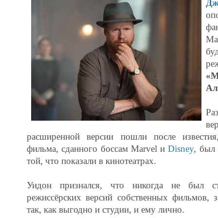
Д
оп
фа
Ma
б
ре
«
Ал
Р
ве
расширенной версии пошли после известия
фильма, сданного боссам Marvel и
Disney
, был
той, что показали в кинотеатрах.
Уидон признался, что никогда не был с
режиссёрских версий собственных фильмов, з
так, как выгодно и студии, и ему лично.