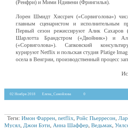
(Ренфри) и Мими Ндивени (Фрингилья).
Лорен Шмидт Хиссрич («Сорвиголова») чис
главным сценаристом и исполнительным пр
Первый сезон режиссируют Алик Сахаров (
Шарлотта Брандстром («Двойник») и Ал
(«Сорвиголова»). Сапковский консультир
курируют Netflix и польская студия Platige Ima
осела в Венгрии, производственный процесс за
Ис
02 Ноября 2018
Елена_Самойлова
0
Теги:
Имон Фаррен
,
netflix
,
Ройс Пьерресон
,
Лар
Мусял
,
Джои Бэти
,
Анна Шаффер
,
Ведьмак
,
Уилс