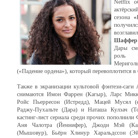
Netflix 
актёрск
сезона
«
получил
возгл
Шаффер
Дары см
роль ч
Мериго
(«Падение ордена»), который перевоплотится в
Также в экранизации культовой фэнтези-саги
снимаются Имон Фаррен (Кагыр), Ларс Микке
Ройс Пьерресон (Истредд), Мацей Мусял (
Раджу-Пухальте (Дара) и Наташа Кулзач (Т
кастинг-лист сериала среди прочих пополнили 
Аня Чалотра (Йеннифер), Джоди Мэй (Ка
(Мышовур), Бьёрн Хлинур Харальдссон (Эй